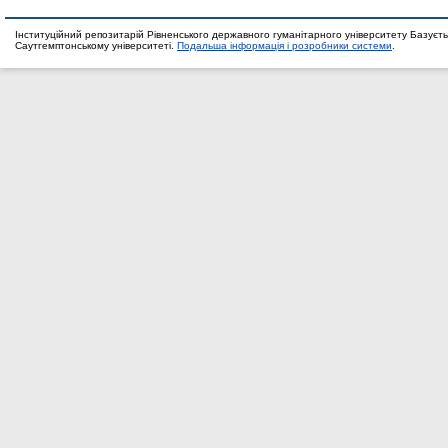
Інституційний репозитарій Рівненського державного гуманітарного університету Базуєть
Саутгемптонському університеті.
Подальша інформація і розробники системи
.