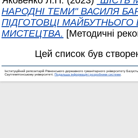
Яковенко Л.П.
(2023)
"ШІСТЬ 
НАРОДНІ ТЕМИ" ВАСИЛЯ БА
ПІДГОТОВЦІ МАЙБУТНЬОГО
МИСТЕЦТВА.
[Методичні реко
Цей список був створе
Інституційний репозитарій Рівненського державного гуманітарного університету Базуєть
Саутгемптонському університеті.
Подальша інформація і розробники системи
.