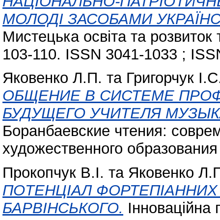
НАЦІОНАЛЬНО-ПАТРІОТИЧН
МОЛОДІ ЗАСОБАМИ УКРАЇНС
Мистецька освіта та розвиток т
103-110. ISSN 3041-1033 ; ISS
Яковенко Л.П.
та
Григорчук І.С
ОБЩЕНИЕ В СИСТЕМЕ ПРО
БУДУЩЕГО УЧИТЕЛЯ МУЗЫК
Боранбаевские чтения: совре
художественного образования в
Прокопчук В.І.
та
Яковенко Л.
ПОТЕНЦІАЛ ФОРТЕПІАННИХ
БАРВІНСЬКОГО.
Інноваційна пе