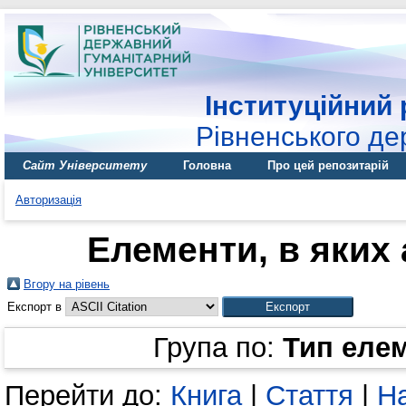
Інституційний 
Рівненського де
Сайт Університету
Головна
Про цей репозитарій
Авторизація
Елементи, в яких 
Вгору на рівень
Експорт в
Група по:
Тип еле
Перейти до:
Книга
|
Стаття
|
На