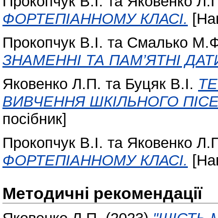
Прокопчук В.І.
та
Яковенко Л.
ФОРТЕПІАННОМУ КЛАСІ.
[На
Прокопчук В.І.
та
Смалько М.Ф
ЗНАМЕННІ ТА ПАМ’ЯТНІ ДАТИ
Яковенко Л.П.
та
Буцяк В.І.
Т
ВИВЧЕННЯ ШКІЛЬНОГО ПІС
посібник]
Прокопчук В.І.
та
Яковенко Л.
ФОРТЕПІАННОМУ КЛАСІ.
[На
Методичні рекомендації