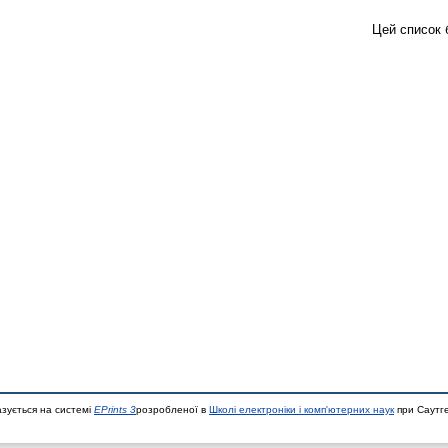
Цей список 
азується на системі
EPrints 3
розробленої в
Школі електроніки і комп'ютерних наук
при Саутге