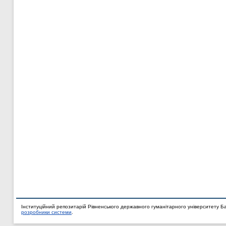
Інституційний репозитарій Рівненського державного гуманітарного університету Б
розробники системи
.