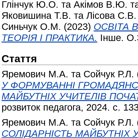
Глінчук Ю.О.
та
Акімов В.Ю.
т
Яковишина Т.В.
та
Лісова С.В.
Синьчук О.М.
(2023)
ОСВІТА 
ТЕОРІЯ І ПРАКТИКА.
Інше. О.
Стаття
Яремович М.А.
та
Сойчук Р.Л.
У ФОРМУВАННІ ГРОМАДЯНС
МАЙБУТНІХ УЧИТЕЛІВ ПОЧА
розвиток педагога, 2024. с. 13
Яремович М.А.
та
Сойчук Р.Л.
СОЛІДАРНІСТЬ МАЙБУТНІХ 