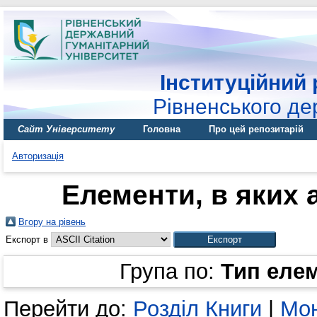
Інституційний 
Рівненського де
Сайт Університету
Головна
Про цей репозитарій
Авторизація
Елементи, в яких а
Вгору на рівень
Експорт в
Група по:
Тип еле
Перейти до:
Розділ Книги
|
Мон