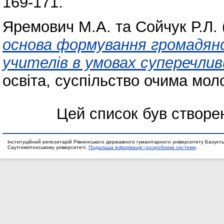
169-171.
Яремович М.А.
та
Сойчук Р.Л.
основа формування громадянс
учителів в умовах суперечлив
освіта, суспільство очима моло
Цей список був створе
Інституційний репозитарій Рівненського державного гуманітарного університету Базуєть
Саутгемптонському університеті.
Подальша інформація і розробники системи
.