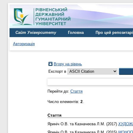
Сайт Університету
Головна
Про цей репозитар
Авторизація
Вгору на рівень
Експорт в
Перейти до:
Стаття
Число елементів:
2
.
Стаття
Яриніч О.В.
та
Казначеєва Л.М.
(2017)
ХУДОЖН
Яриніч О.В.
та
Казначеєва Л.М.
(2015)
МОНОГР