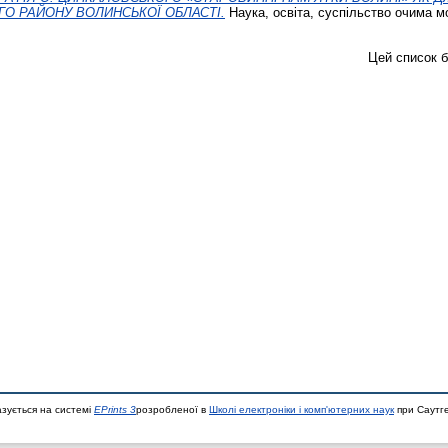
О РАЙОНУ ВОЛИНСЬКОЇ ОБЛАСТІ.
Наука, освіта, суспільство очима мо
Цей список 
азується на системі
EPrints 3
розробленої в
Школі електроніки і комп'ютерних наук
при Саутге