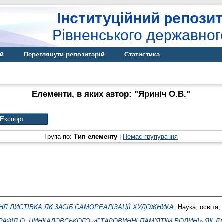
Інституційний репозит
Рівненського державног
ій
Переглянути репозитарій
Статистика
Елементи, в яких автор: "
Яриніч О.В.
"
Група по:
Тип елементу
|
Немає групування
Я ЛИСТІВКА ЯК ЗАСІБ САМОРЕАЛІЗАЦІЇ ХУДОЖНИКА.
Наука, освіта,
АФІЯ О. ЦИНКАЛОВСЬКОГО «СТАРОВИННІ ПАМ’ЯТКИ ВОЛИНІ» ЯК 