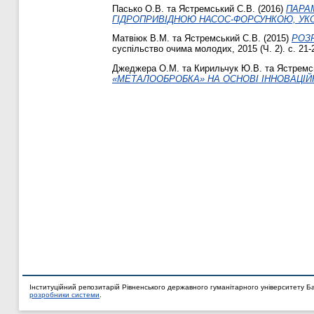
Пасько О.В.
та
Ястремський С.В.
(2016)
ПАРА
ГІДРОПРИВІДНОЮ НАСОС-ФОРСУНКОЮ, УК
Матвіюк В.М.
та
Ястремський С.В.
(2015)
РОЗ
суспільство очима молодих, 2015 (Ч. 2). с. 21-
Джеджера О.М.
та
Кирильчук Ю.В.
та
Ястремс
«МЕТАЛООБРОБКА» НА ОСНОВІ ІННОВАЦІЙ
Інституційний репозитарій Рівненського державного гуманітарного університету Б
розробники системи
.