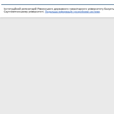
Інституційний репозитарій Рівненського державного гуманітарного університету Базуєть
Саутгемптонському університеті.
Подальша інформація і розробники системи
.