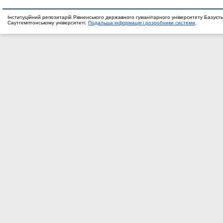
Інституційний репозитарій Рівненського державного гуманітарного університету Базуєть
Саутгемптонському університеті.
Подальша інформація і розробники системи
.