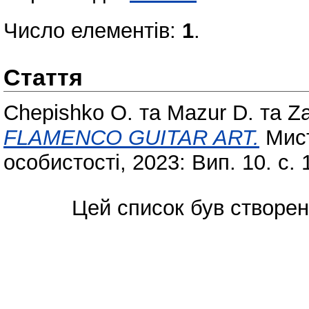
Число елементів:
1
.
Стаття
Chepishko O.
та
Mazur D.
та
Za
FLAMENCO GUITAR ART.
Мист
особистості, 2023: Вип. 10. с. 
Цей список був створе