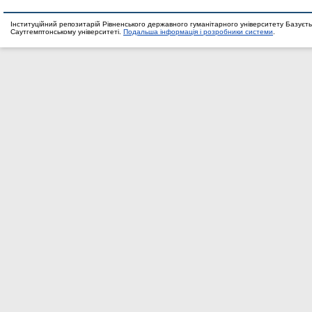
Інституційний репозитарій Рівненського державного гуманітарного університету Базуєть
Саутгемптонському університеті.
Подальша інформація і розробники системи
.