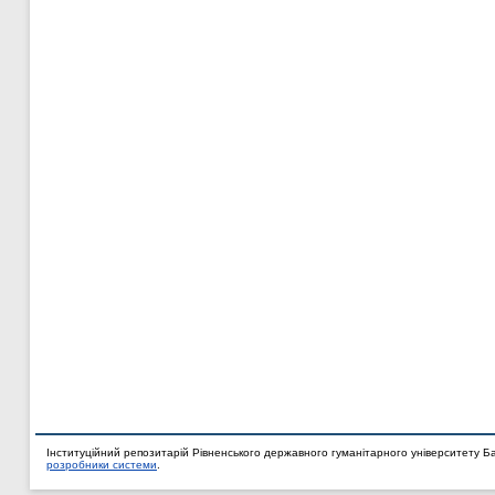
Інституційний репозитарій Рівненського державного гуманітарного університету Б
розробники системи
.