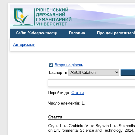
Сайт Університету
Головна
Про цей репозитар
Авторизація
Вгору на рівень
Експорт в
Перейти до:
Стаття
Число елементів:
1
.
Стаття
Gryuk I.
та
Grubinko V.
та
Brynzia I.
та
Sukhodls
on Environmental Science and Technology, 2014. 