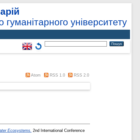
арій
о гуманітарного університету
Atom
RSS 1.0
RSS 2.0
water Ecosystems.
2nd International Conference