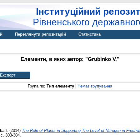
Інституційний репозит
Рівненського державног
ій
Переглянути репозитарій
Статистика
Елементи, в яких автор: "
Grubinko V.
"
Група по:
Тип елементу
|
Немає групування
ka I.
(2014)
The Role of Plants in Supporting The Level of Nitrogen in Fresh
с. 303-304.