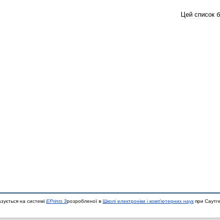
Цей список 
азується на системі
EPrints 3
розробленої в
Школі електроніки і комп'ютерних наук
при Саутге