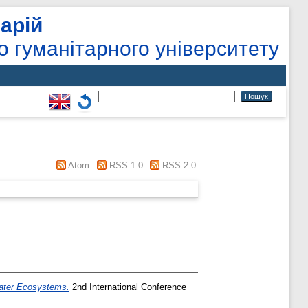
арій
о гуманітарного університету
Atom
RSS 1.0
RSS 2.0
water Ecosystems.
2nd International Conference