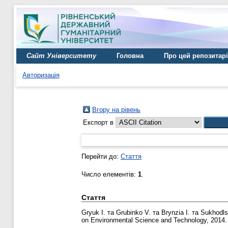
Сайт Університету
Головна
Про цей репозитар
Авторизація
Вгору на рівень
Експорт в
Перейти до:
Стаття
Число елементів:
1
.
Стаття
Gryuk I.
та
Grubinko V.
та
Brynzia I.
та
Sukhodls
on Environmental Science and Technology, 2014. 