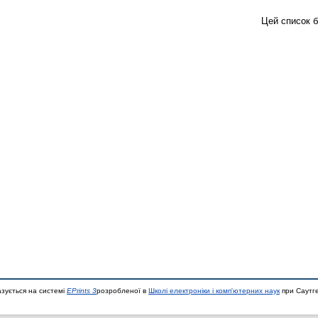
Цей список 
азується на системі
EPrints 3
розробленої в
Школі електроніки і комп'ютерних наук
при Саутге