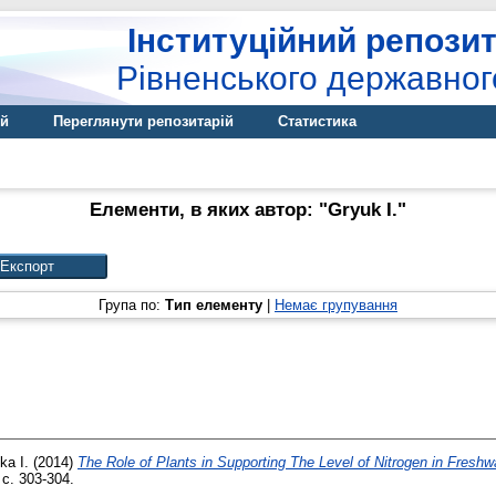
Інституційний репозит
Рівненського державног
ій
Переглянути репозитарій
Статистика
Елементи, в яких автор: "
Gryuk I.
"
Група по:
Тип елементу
|
Немає групування
ka I.
(2014)
The Role of Plants in Supporting The Level of Nitrogen in Fresh
с. 303-304.