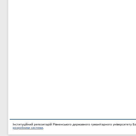
Інституційний репозитарій Рівненського державного гуманітарного університету Б
розробники системи
.