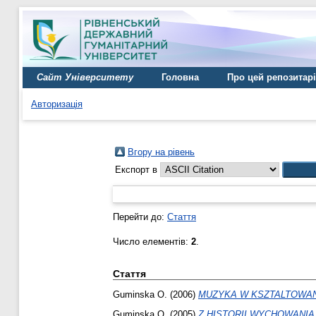
Сайт Університету
Головна
Про цей репозитар
Авторизація
Вгору на рівень
Експорт в
Перейти до:
Стаття
Число елементів:
2
.
Стаття
Guminska O.
(2006)
MUZYKA W KSZTALTOWAN
Guminska O.
(2005)
Z HISTORII WYCHOWANIA