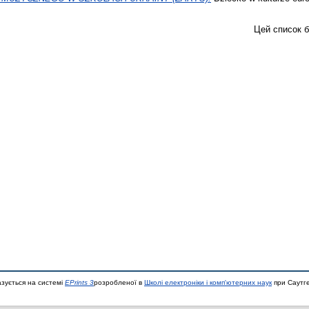
Цей список 
азується на системі
EPrints 3
розробленої в
Школі електроніки і комп'ютерних наук
при Саутге