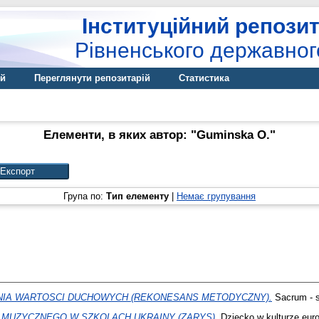
Інституційний репозит
Рівненського державног
ій
Переглянути репозитарій
Статистика
Елементи, в яких автор: "
Guminska O.
"
Група по:
Тип елементу
|
Немає групування
IA WARTOSCI DUCHOWYCH (REKONESANS METODYCZNY).
Sacrum - s
 MUZYCZNEGO W SZKOLACH UKRAINY (ZARYS).
Dziecko w kulturze europ