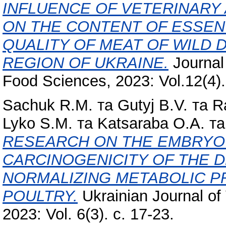
INFLUENCE OF VETERINARY
ON THE CONTENT OF ESSEN
QUALITY OF MEAT OF WILD 
REGION OF UKRAINE.
Journal
Food Sciences, 2023: Vol.12(4).
Sachuk R.M.
та
Gutyj B.V.
та
R
Lyko S.M.
та
Katsaraba O.A.
т
RESEARCH ON THE EMBRYO
CARCINOGENICITY OF THE D
NORMALIZING METABOLIC P
POULTRY.
Ukrainian Journal of 
2023: Vol. 6(3). с. 17-23.