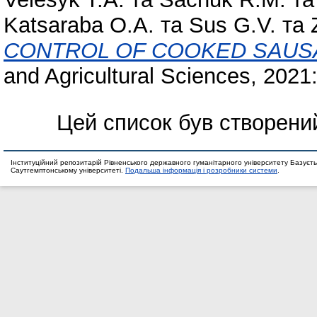
Katsaraba O.A.
та
Sus G.V.
та
CONTROL OF COOKED SAUS
and Agricultural Sciences, 2021: 
Цей список був створени
Інституційний репозитарій Рівненського державного гуманітарного університету Базуєть
Саутгемптонському університеті.
Подальша інформація і розробники системи
.