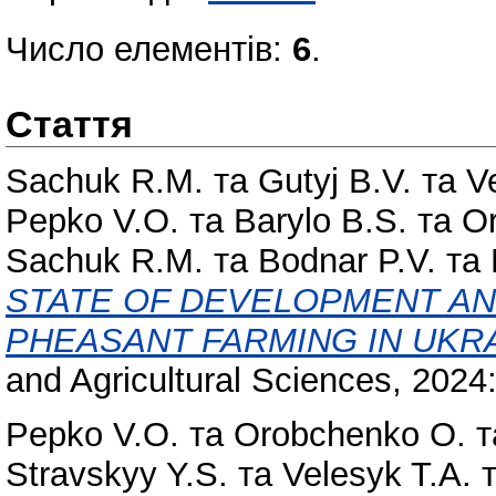
Число елементів:
6
.
Стаття
Sachuk R.M.
та
Gutyj B.V.
та
V
Pepko V.O.
та
Barylo B.S.
та
Or
Sachuk R.M.
та
Bodnar P.V.
та
STATE OF DEVELOPMENT AN
PHEASANT FARMING IN UKRA
and Agricultural Sciences, 2024: 
Pepko V.O.
та
Orobchenko O.
т
Stravskyy Y.S.
та
Velesyk T.A.