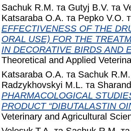
Sachuk R.M.
та
Gutyj B.V.
та
V
Katsaraba O.A.
та
Pepko V.O.
EFFECTIVENESS OF THE DR
ORAL USE) FOR THE TREATM
IN DECORATIVE BIRDS AND
Theoretical and Applied Veterina
Katsaraba O.A.
та
Sachuk R.M.
Radzykhovskyi M.L.
та
Sharand
PHARMACOLOGICAL STUDIES
PRODUCT “DIBUTALASTIN OI
Veterinary and Agricultural Scie
Velesyk T.A.
та
Sachuk R.M.
т