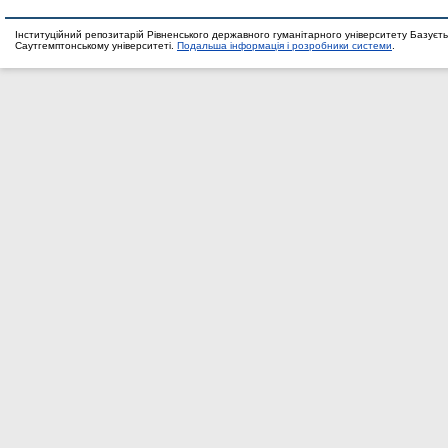
Інституційний репозитарій Рівненського державного гуманітарного університету Базуєть
Саутгемптонському університеті.
Подальша інформація і розробники системи
.