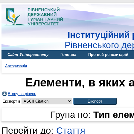
Інституційний 
Рівненського де
Сайт Університету
Головна
Про цей репозитарій
Авторизація
Елементи, в яких а
Вгору на рівень
Експорт в
Група по:
Тип еле
Перейти до:
Стаття