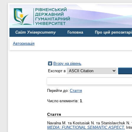
Сайт Університету
Головна
Про цей репозитар
Авторизація
Вгору на рівень
Експорт в
Перейти до:
Стаття
Число елементів:
1
.
Стаття
Navalna M.
та
Kostusiak N.
та
Stanislavchuk N.
MEDIA: FUNCTIONAL SEMANTIC ASPECT.
Inte