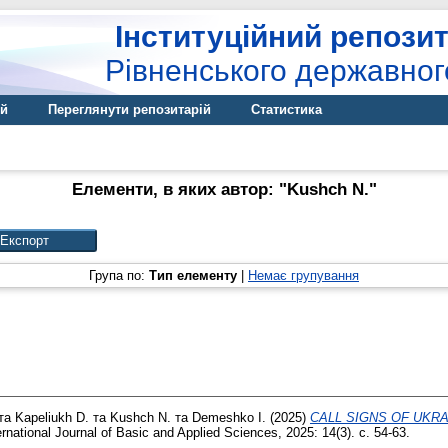
Інституційний репозит
Рівненського державног
ій
Переглянути репозитарій
Статистика
Елементи, в яких автор: "
Kushch N.
"
Група по:
Тип елементу
|
Немає групування
та
Kapeliukh D.
та
Kushch N.
та
Demeshko I.
(2025)
CALL SIGNS OF UKRA
rnational Journal of Basic and Applied Sciences, 2025: 14(3). с. 54-63.