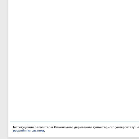
Інституційний репозитарій Рівненського державного гуманітарного університету Б
розробники системи
.