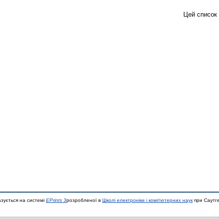
Цей список
азується на системі
EPrints 3
розробленої в
Школі електроніки і комп'ютерних наук
при Саутге