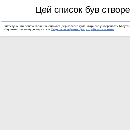
Цей список був створ
Інституційний репозитарій Рівненського державного гуманітарного університету Базуєть
Саутгемптонському університеті.
Подальша інформація і розробники системи
.