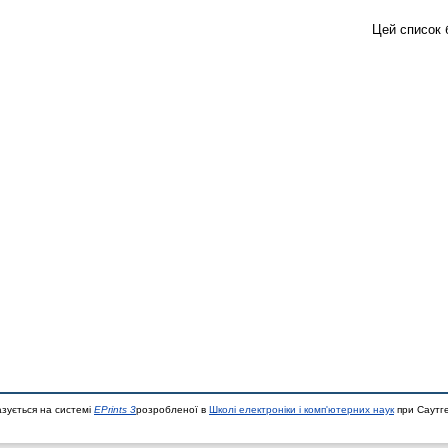
Цей список 
азується на системі
EPrints 3
розробленої в
Школі електроніки і комп'ютерних наук
при Саутге