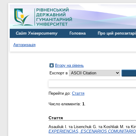
Сайт Університету
Головна
Про цей репозитар
Авторизація
Вгору на рівень
Експорт в
Перейти до:
Стаття
Число елементів:
1
.
Стаття
Asauliuk I.
та
Lisenchuk G.
та
Koshliak M.
та
Ki
EXPERIENCIAS, ESCENARIOS COMUNITARIOS