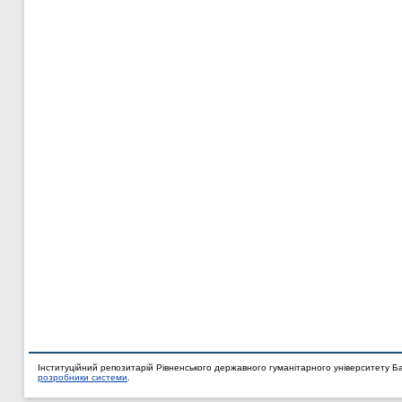
Інституційний репозитарій Рівненського державного гуманітарного університету Б
розробники системи
.