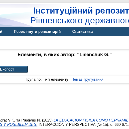
Інституційний репозит
Рівненського державног
ій
Переглянути репозитарій
Статистика
Елементи, в яких автор: "
Lisenchuk G.
"
Група по:
Тип елементу
|
Немає групування
ndrat V.K.
та
Prudivus N.
(2025)
LA EDUCACION FISICA COMO HERRAMIE
 Y POSIBILIDADES.
INTERACCIÓN Y PERSPECTIVA (№ 15). с. 660-671.