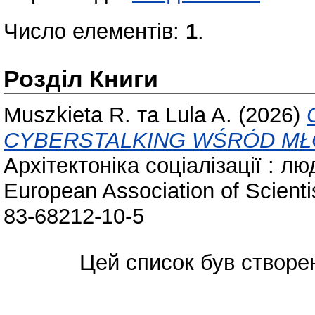
Число елементів:
1
.
Розділ Книги
Muszkieta R.
та
Lula A.
(2026)
CYBERSTALKING WŚRÓD MŁ
Архітектоніка соціалізації : л
European Association of Scient
83-68212-10-5
Цей список був створе