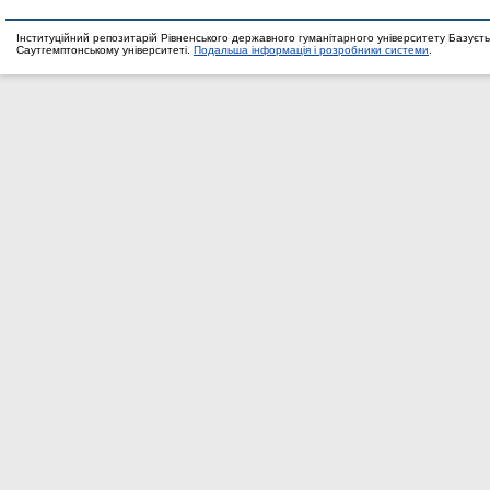
Інституційний репозитарій Рівненського державного гуманітарного університету Базуєть
Саутгемптонському університеті.
Подальша інформація і розробники системи
.