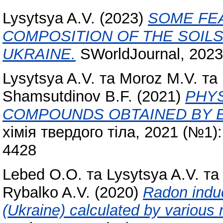
Lysytsya A.V.
(2023)
SOME FE
COMPOSITION OF THE SOIL
UKRAINE.
SWorldJournal, 2023 
Lysytsya A.V.
та
Moroz M.V.
та
Shamsutdinov B.F.
(2021)
PHYS
COMPOUNDS OBTAINED BY 
хімія твердого тіла, 2021 (№1)
4428
Lebed O.O.
та
Lysytsya A.V.
т
Rybalko A.V.
(2020)
Radon induc
(Ukraine) calculated by various 