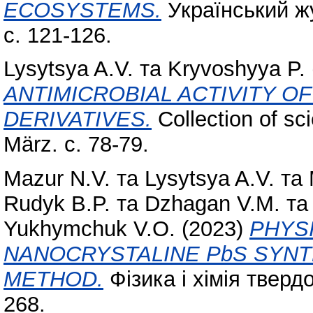
ECOSYSTEMS.
Український ж
с. 121-126.
Lysytsya A.V.
та
Kryvoshyya P.
ANTIMICROBIAL ACTIVITY O
DERIVATIVES.
Collection of sc
März. с. 78-79.
Mazur N.V.
та
Lysytsya A.V.
та
Rudyk B.P.
та
Dzhagan V.M.
т
Yukhymchuk V.O.
(2023)
PHYS
NANOCRYSTALINE PbS SYNT
METHOD.
Фізика і хімія твердо
268.