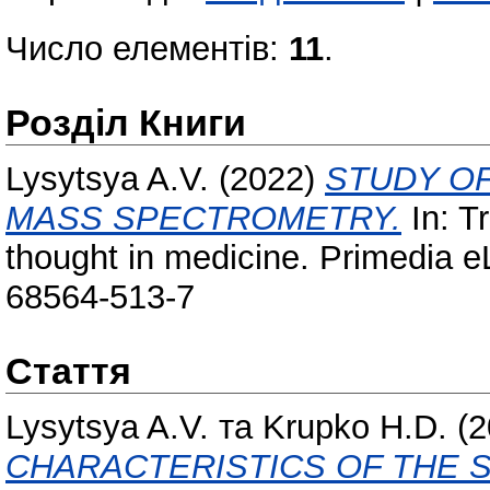
Число елементів:
11
.
Розділ Книги
Lysytsya A.V.
(2022)
STUDY OF
MASS SPECTROMETRY.
In: T
thought in medicine. Primedia e
68564-513-7
Стаття
Lysytsya A.V.
та
Krupko H.D.
(2
CHARACTERISTICS OF THE S