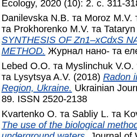
Ecology, 2020 (10): 2. с. 311-31
Danilevska N.B.
та
Moroz M.V.
та
Prokhorenko M.V.
та
Tataryn
SYNTHESIS OF Zn1–xCdxS 
METHOD.
Журнал нано- та еле
Lebed O.O.
та
Myslinchuk V.O.
та
Lysytsya A.V.
(2018)
Radon in
Region, Ukraine.
Ukrainian Journ
89. ISSN 2520-2138
Kvartenko O.
та
Sabliy L.
та
Ko
The use of the biological method 
underground waters.
Journal of