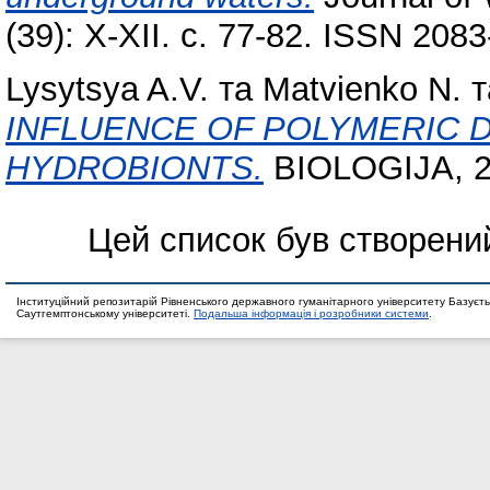
(39): X-XII. с. 77-82. ISSN 208
Lysytsya A.V.
та
Matvienko N.
т
INFLUENCE OF POLYMERIC D
HYDROBIONTS.
BIOLOGIJA, 201
Цей список був створени
Інституційний репозитарій Рівненського державного гуманітарного університету Базуєть
Саутгемптонському університеті.
Подальша інформація і розробники системи
.