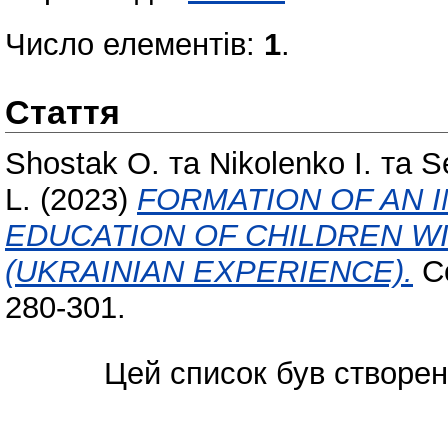
Число елементів:
1
.
Стаття
Shostak O.
та
Nikolenko I.
та
S
L.
(2023)
FORMATION OF AN 
EDUCATION OF CHILDREN W
(UKRAINIAN EXPERIENCE).
Co
280-301.
Цей список був створе