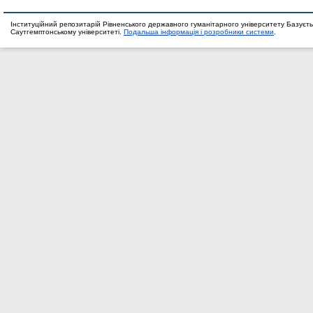
Інституційний репозитарій Рівненського державного гуманітарного університету Базуєть
Саутгемптонському університеті.
Подальша інформація і розробники системи
.