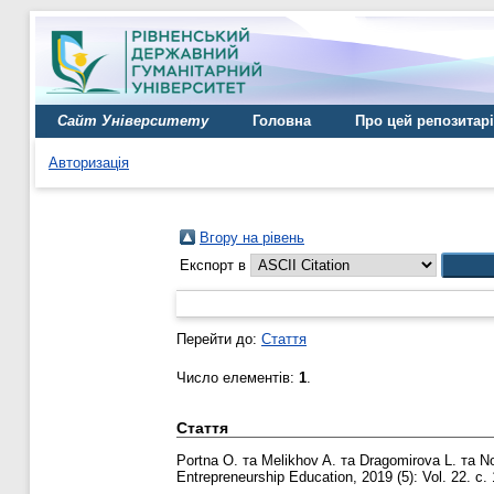
Сайт Університету
Головна
Про цей репозитар
Авторизація
Вгору на рівень
Експорт в
Перейти до:
Стаття
Число елементів:
1
.
Стаття
Portna O.
та
Melikhov A.
та
Dragomirova L.
та
No
Entrepreneurship Education, 2019 (5): Vol. 22. с