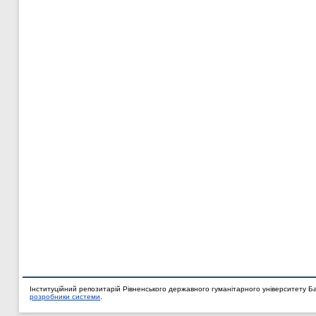
Інституційний репозитарій Рівненського державного гуманітарного університету Б
розробники системи
.