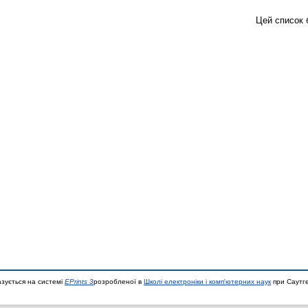
Цей список 
азується на системі
EPrints 3
розробленої в
Школі електроніки і комп'ютерних наук
при Саутге