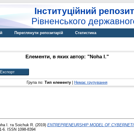
Інституційний репозит
Рівненського державног
ій
Переглянути репозитарій
Статистика
Елементи, в яких автор: "
Noha I.
"
Група по:
Тип елементу
|
Немає групування
ha I.
та
Soichuk R.
(2019)
ENTREPRENEURSHIP MODEL OF CYBERNETI
. 1-6. ISSN 1098-8394