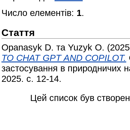
Число елементів:
1
.
Стаття
Opanasyk D.
та
Yuzyk O.
(202
TO CHAT GPT AND COPILOT.
застосування в природничих н
2025. с. 12-14.
Цей список був створе