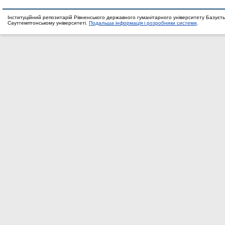
Інституційний репозитарій Рівненського державного гуманітарного університету Базуєть
Саутгемптонському університеті.
Подальша інформація і розробники системи
.