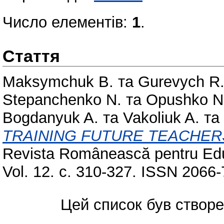
Число елементів:
1
.
Стаття
Maksymchuk B.
та
Gurevych R
Stepanchenko N.
та
Opushko N
Bogdanyuk A.
та
Vakoliuk A.
та
TRAINING FUTURE TEACHER
Revista Românească pentru Educ
Vol. 12. с. 310-327. ISSN 2066
Цей список був створ