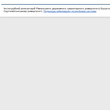
Інституційний репозитарій Рівненського державного гуманітарного університету Базуєть
Саутгемптонському університеті.
Подальша інформація і розробники системи
.