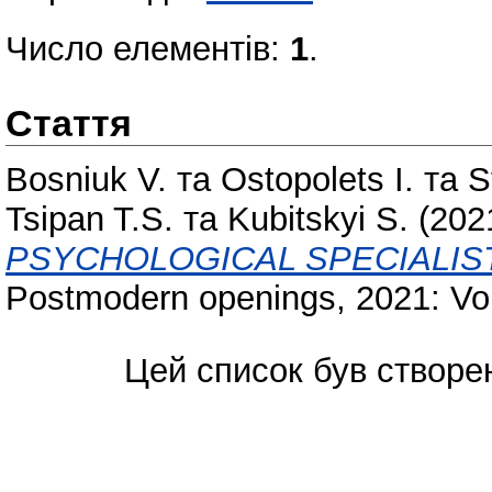
Число елементів:
1
.
Стаття
Bosniuk V.
та
Ostopolets I.
та
S
Tsipan T.S.
та
Kubitskyi S.
(202
PSYCHOLOGICAL SPECIALIST
Postmodern openings, 2021: Vol
Цей список був створе