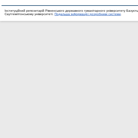
Інституційний репозитарій Рівненського державного гуманітарного університету Базуєть
Саутгемптонському університеті.
Подальша інформація і розробники системи
.