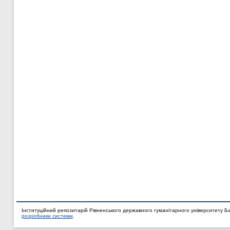
Інституційний репозитарій Рівненського державного гуманітарного університету Б
розробники системи
.