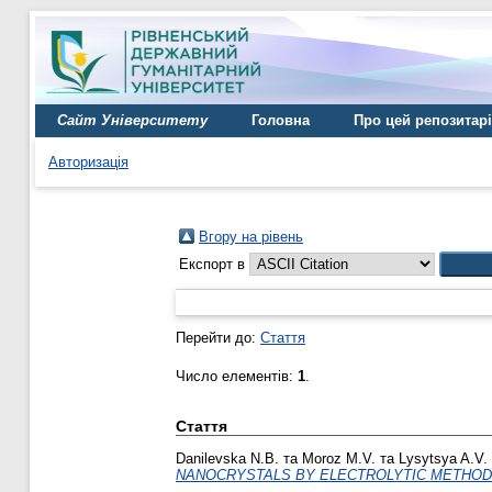
Сайт Університету
Головна
Про цей репозитар
Авторизація
Вгору на рівень
Експорт в
Перейти до:
Стаття
Число елементів:
1
.
Стаття
Danilevska N.B.
та
Moroz M.V.
та
Lysytsya A.V.
NANOCRYSTALS BY ELECTROLYTIC METHOD