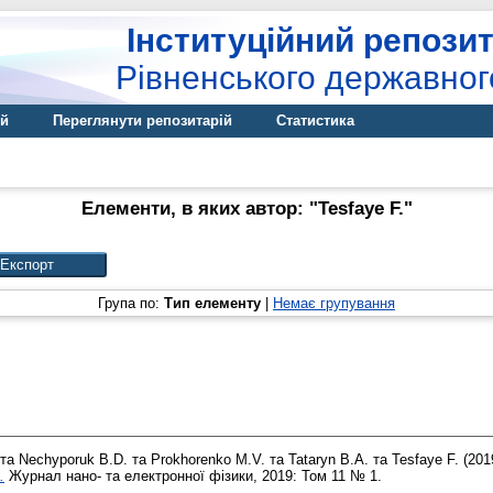
Інституційний репозит
Рівненського державног
ій
Переглянути репозитарій
Статистика
Елементи, в яких автор: "
Tesfaye F.
"
Група по:
Тип елементу
|
Немає групування
та
Nechyporuk B.D.
та
Prokhorenko M.V.
та
Tataryn B.A.
та
Tesfaye F.
(201
.
Журнал нано- та електронної фізики, 2019: Том 11 № 1.