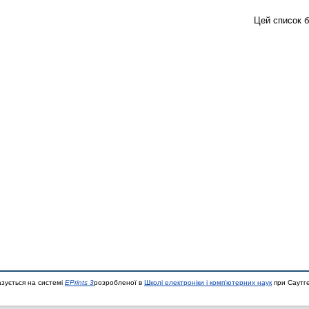
Цей список 
азується на системі
EPrints 3
розробленої в
Школі електроніки і комп'ютерних наук
при Саутге