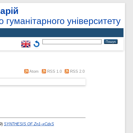
арій
о гуманітарного університету
Atom
RSS 1.0
RSS 2.0
9)
SYNTHESIS OF Zn1–xCdxS