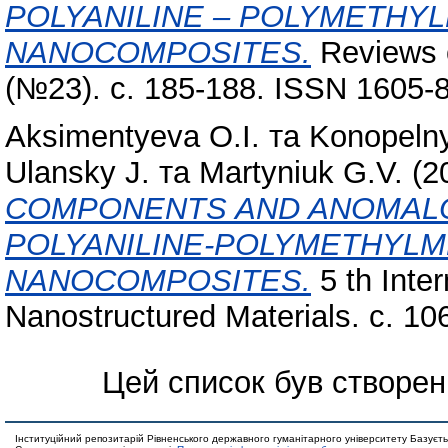
POLYANILINE – POLYMETHY
NANOCOMPOSITES.
Reviews o
(№23). с. 185-188. ISSN 1605-
Aksimentyeva O.I.
та
Konopelny
Ulansky J.
та
Martyniuk G.V.
(2
COMPONENTS AND ANOMALO
POLYANILINE-POLYMETHYL
NANOCOMPOSITES.
5 th Inte
Nanostructured Materials. с. 10
Цей список був створе
Інституційний репозитарій Рівненського державного гуманітарного університету Базуєть