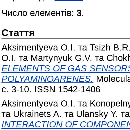
Число елементів:
3
.
Стаття
Aksimentyeva O.I.
та
Tsizh B.R
O.I.
та
Martynyuk G.V.
та
Chokh
ELEMENTS OF GAS SENSOR
POLYAMINOARENES.
Molecula
с. 3-10. ISSN 1542-1406
Aksimentyeva O.I.
та
Konopelny
та
Ukrainets A.
та
Ulansky Y.
т
INTERACTION OF COMPONEN