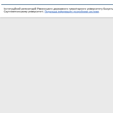
Інституційний репозитарій Рівненського державного гуманітарного університету Базуєть
Саутгемптонському університеті.
Подальша інформація і розробники системи
.