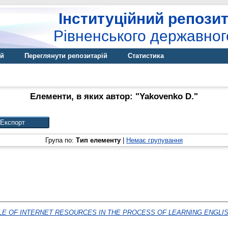
Інституційний репозит
Рівненського державног
ій
Переглянути репозитарій
Статистика
Елементи, в яких автор: "
Yakovenko D.
"
Група по:
Тип елементу
|
Немає групування
LE OF INTERNET RESOURCES IN THE PROCESS OF LEARNING ENGLIS