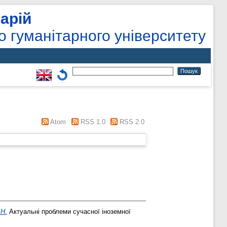
арій
о гуманітарного університету
Atom
RSS 1.0
RSS 2.0
H.
Актуальні проблеми сучасної іноземної