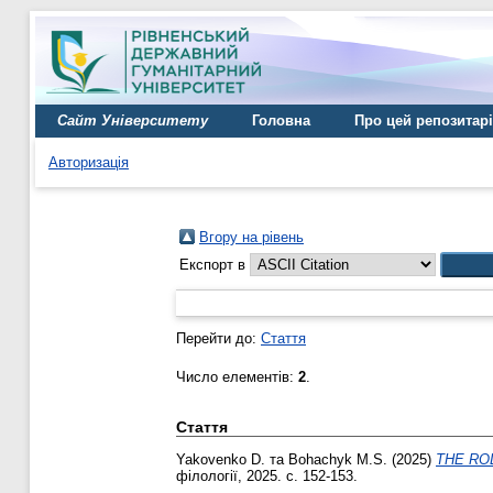
Сайт Університету
Головна
Про цей репозитар
Авторизація
Вгору на рівень
Експорт в
Перейти до:
Стаття
Число елементів:
2
.
Стаття
Yakovenko D.
та
Bohachyk M.S.
(2025)
THE RO
філології, 2025. с. 152-153.