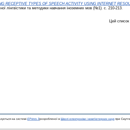
NG RECEPTIVE TYPES OF SPEECH ACTIVITY USING INTERNET RESO
ної лінгвістики та методики навчання іноземних мов (№1). с. 210-213.
Цей список
азується на системі
EPrints 3
розробленої в
Школі електроніки і комп'ютерних наук
при Саутге