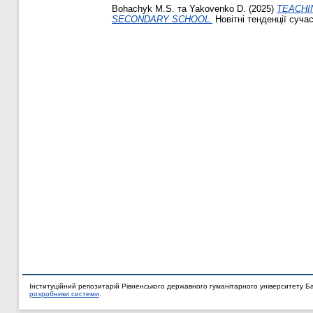
Bohachyk M.S.
та
Yakovenko D.
(2025)
TEACHI
SECONDARY SCHOOL.
Новітні тенденції сучас
Інституційний репозитарій Рівненського державного гуманітарного університету Б
розробники системи
.