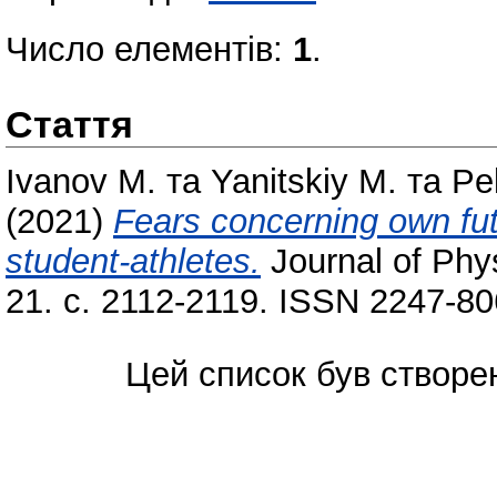
Число елементів:
1
.
Стаття
Ivanov M.
та
Yanitskiy M.
та
Pe
(2021)
Fears concerning own fut
student-athletes.
Journal of Phys
21. с. 2112-2119. ISSN 2247-8
Цей список був створе