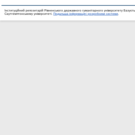
Інституційний репозитарій Рівненського державного гуманітарного університету Базуєть
Саутгемптонському університеті.
Подальша інформація і розробники системи
.