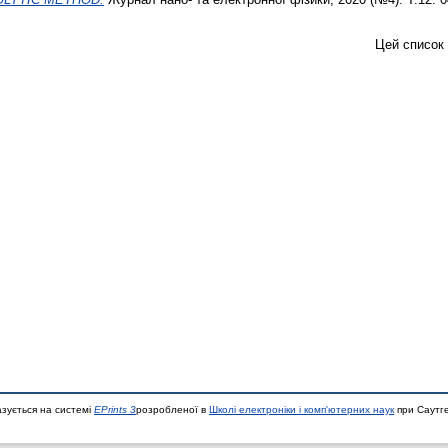
Цей список
азується на системі
EPrints 3
розробленої в
Школі електроніки і комп'ютерних наук
при Саутге