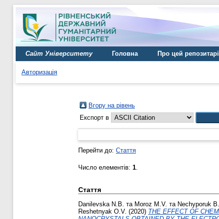
Сайт Університету
Головна
Про цей репозитар
Авторизація
Вгору на рівень
Експорт в
Перейти до:
Стаття
Число елементів:
1
.
Стаття
Danilevska N.B.
та
Moroz M.V.
та
Nechyporuk B
Reshetnyak O.V.
(2020)
THE EFFECT OF CHEM
NANOCRYSTALS OBTAINED BY THE ELECTRO