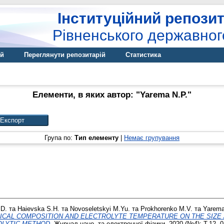
Інституційний репозит
Рівненського державног
ій
Переглянути репозитарій
Статистика
Елементи, в яких автор: "
Yarema N.P.
"
Група по:
Тип елементу
|
Немає групування
.D.
та
Haievska S.H.
та
Novoseletskyi M.Yu.
та
Prokhorenko M.V.
та
Yarema
ICAL COMPOSITION AND ELECTROLYTE TEMPERATURE ON THE SIZE
LYTIC METHOD.
Журнал нано- та електронної фізики, 2020 (№4): T.12. 0