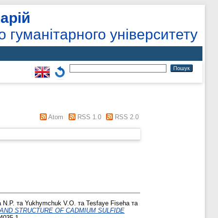
арій
о гуманітарного університету
Atom
RSS 1.0
RSS 2.0
 N.P.
та
Yukhymchuk V.O.
та
Tesfaye Fiseha
та
 AND STRUCTURE OF CADMIUM SULFIDE
4035-1.