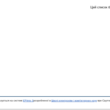
Цей список 
азується на системі
EPrints 3
розробленої в
Школі електроніки і комп'ютерних наук
при Саутге