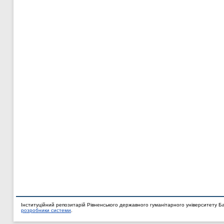
Інституційний репозитарій Рівненського державного гуманітарного університету Б
розробники системи
.