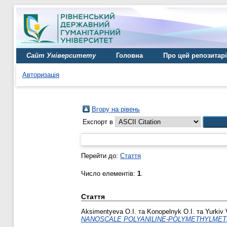
Сайт Університету
Головна
Про цей репозитар
Авторизація
Вгору на рівень
Експорт в
Перейти до:
Стаття
Число елементів:
1
.
Стаття
Aksimentyeva O.I.
та
Konopelnyk O.I.
та
Yurkiv 
NANOSCALE POLYANILINE-POLYMETHYLMET