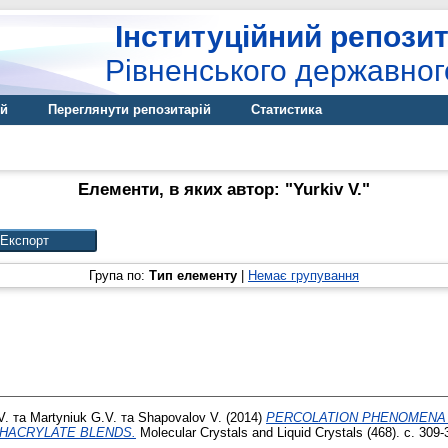
Інституційний репозит
Рівненського державног
ій
Переглянути репозитарій
Статистика
Елементи, в яких автор: "
Yurkiv V.
"
Група по:
Тип елементу
|
Немає групування
V.
та
Martyniuk G.V.
та
Shapovalov V.
(2014)
PERCOLATION PHENOMENA 
HACRYLATE BLENDS.
Molecular Crystals and Liquid Crystals (468). с. 309