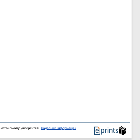
мптонському університеті.
Подальша інформація і