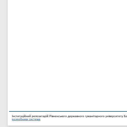
Інституційний репозитарій Рівненського державного гуманітарного університету Б
розробники системи
.