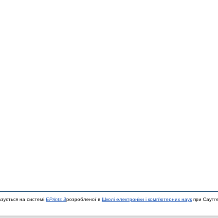
азується на системі
EPrints 3
розробленої в
Школі електроніки і комп'ютерних наук
при Саутге