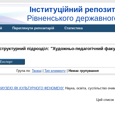
Інституційний репозит
Рівненського державног
ій
Переглянути репозитарій
Статистика
структурний підрозділ: "Художньо-педагогічний факул
Група по:
Творці
|
Тип елементу
|
Немає групування
Ї МУЗЕЮ ЯК КУЛЬТУРНОГО ФЕНОМЕНУ.
Наука, освіта, суспільство очим
Цей список