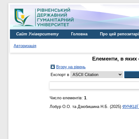
Сайт Університету
Головна
Про цей репозитар
Авторизація
Елементи, в яких 
Вгору на рівень
Експорт в
Число елементів:
1
.
Лобур О.О.
та
Дзюбишина Н.Б.
(2025)
ФУНКЦІ