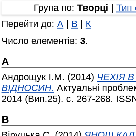
Група по:
Творці
|
Тип
Перейти до:
А
|
В
|
К
Число елементів:
3
.
А
Андрощук І.М.
(2014)
ЧЕХІЯ 
ВІДНОСИН.
Актуальні проблеми
2014 (Вип.25). с. 267-268. ISS
В
Віруцька С.
(2014)
ЯНОШ КАДА