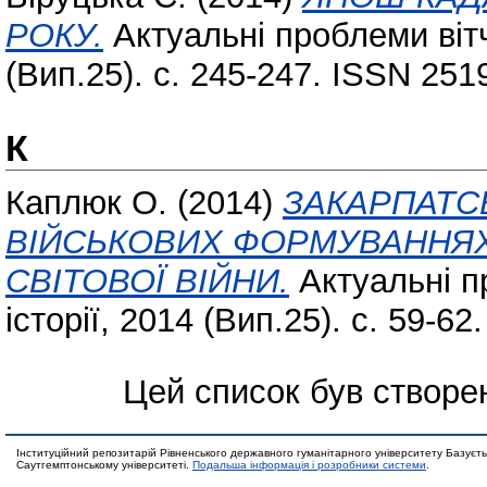
РОКУ.
Актуальні проблеми вітчи
(Вип.25). с. 245-247. ISSN 251
К
Каплюк О.
(2014)
ЗАКАРПАТСЬ
ВІЙСЬКОВИХ ФОРМУВАННЯХ 
СВІТОВОЇ ВІЙНИ.
Актуальні пр
історії, 2014 (Вип.25). с. 59-6
Цей список був створе
Інституційний репозитарій Рівненського державного гуманітарного університету Базуєть
Саутгемптонському університеті.
Подальша інформація і розробники системи
.