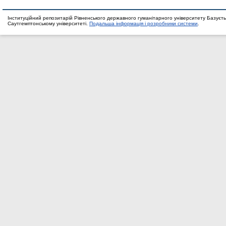
Інституційний репозитарій Рівненського державного гуманітарного університету Базуєть
Саутгемптонському університеті.
Подальша інформація і розробники системи
.