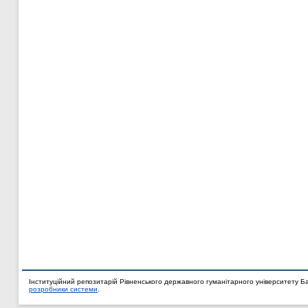
Інституційний репозитарій Рівненського державного гуманітарного університету Б
розробники системи
.