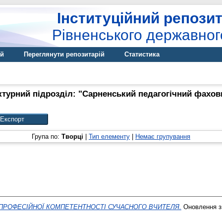
Інституційний репозит
Рівненського державног
ій
Переглянути репозитарій
Статистика
ктурний підрозділ: "Сарненський педагогічний фахови
Група по:
Творці
|
Тип елементу
|
Немає групування
ПРОФЕСІЙНОЇ КОМПЕТЕНТНОСТІ СУЧАСНОГО ВЧИТЕЛЯ.
Оновлення зм