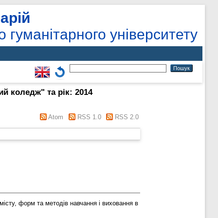
арій
о гуманітарного університету
й коледж" та рік: 2014
Atom
RSS 1.0
RSS 2.0
істу, форм та методів навчання і виховання в