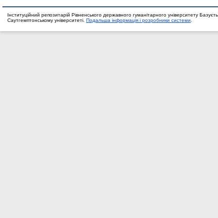
Інституційний репозитарій Рівненського державного гуманітарного університету Базуєть
Саутгемптонському університеті.
Подальша інформація і розробники системи
.