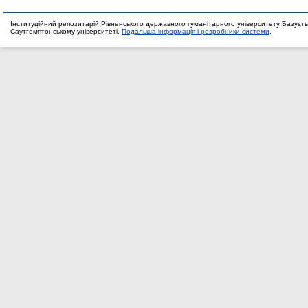
Інституційний репозитарій Рівненського державного гуманітарного університету Базуєть
Саутгемптонському університеті.
Подальша інформація і розробники системи
.