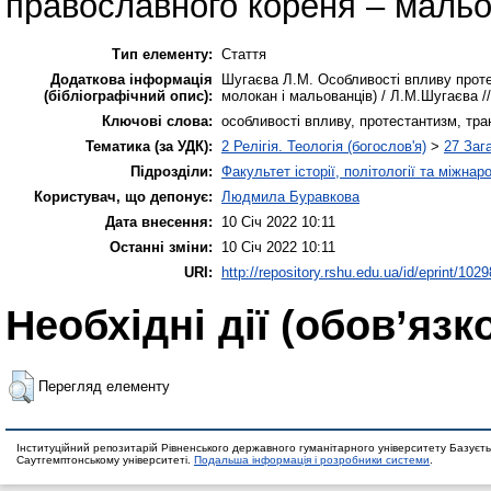
православного кореня – мальов
Тип елементу:
Стаття
Додаткова інформація
Шугаєва Л.М. Особливості впливу проте
(бібліографічний опис):
молокан і мальованців) / Л.М.Шугаєва // Р
Ключові слова:
особливості впливу, протестантизм, тр
Тематика (за УДК):
2 Релігія. Теологія (богослов'я)
>
27 Заг
Підрозділи:
Факультет історії, політології та міжна
Користувач, що депонує:
Людмила Буравкова
Дата внесення:
10 Січ 2022 10:11
Останні зміни:
10 Січ 2022 10:11
URI:
http://repository.rshu.edu.ua/id/eprint/1029
Необхідні дії (обов’язк
Перегляд елементу
Інституційний репозитарій Рівненського державного гуманітарного університету Базуєть
Саутгемптонському університеті.
Подальша інформація і розробники системи
.