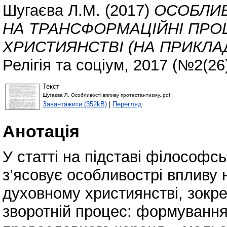
Шугаєва Л.М.
(2017)
ОСОБЛИВ
НА ТРАНСФОРМАЦІЙНІ ПРО
ХРИСТИЯНСТВІ (НА ПРИКЛАД
Релігія та соціум, 2017 (№2(26)
Текст
Шугаєва Л. Особливості впливу протестантизму..pdf
Завантажити (352kB)
|
Перегляд
Анотація
У статті на підставі філософсь
з’ясовує особливострі впливу
духовному християнстві, зокр
зворотній процес: формування 