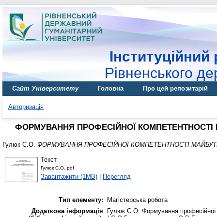
Інституційний 
Рівненського де
Сайт Університету
Головна
Про цей репозитарій
Авторизація
ФОРМУВАННЯ ПРОФЕСІЙНОЇ КОМПЕТЕНТНОСТІ М
Гулюк С.О.
ФОРМУВАННЯ ПРОФЕСІЙНОЇ КОМПЕТЕНТНОСТІ МАЙБУТН
Текст
Гулюк С.О..pdf
Завантажити (1MB)
|
Перегляд
Тип елементу:
Магістерська робота
Додаткова інформація
Гулюк С.О. Формування професійної 