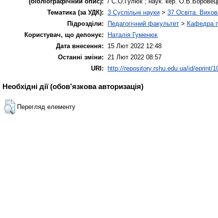
(бібліографічний опис):
/ С.О.Гулюк ; наук. кер. О.В.Боровець.
Тематика (за УДК):
3 Суспільні науки
>
37 Освіта. Вихов
Підрозділи:
Педагогічний факультет
>
Кафедра пе
Користувач, що депонує:
Наталія Гуменюк
Дата внесення:
15 Лют 2022 12:48
Останні зміни:
21 Лют 2022 08:57
URI:
http://repository.rshu.edu.ua/id/eprint/
Необхідні дії (обов’язкова авторизація)
Перегляд елементу