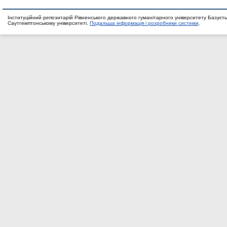
Інституційний репозитарій Рівненського державного гуманітарного університету Базуєть
Саутгемптонському університеті.
Подальша інформація і розробники системи
.