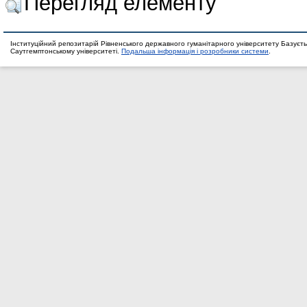
Перегляд елементу
Інституційний репозитарій Рівненського державного гуманітарного університету Базуєть
Саутгемптонському університеті.
Подальша інформація і розробники системи
.