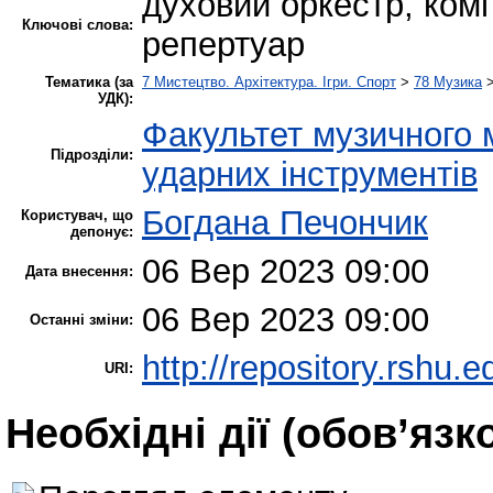
духовий оркестр, ком
Ключові слова:
репертуар
Тематика (за
7 Мистецтво. Архітектура. Ігри. Спорт
>
78 Музика
УДК):
Факультет музичного 
Підрозділи:
ударних інструментів
Богдана Печончик
Користувач, що
депонує:
06 Вер 2023 09:00
Дата внесення:
06 Вер 2023 09:00
Останні зміни:
http://repository.rshu.e
URI:
Необхідні дії (обов’язк