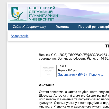
Сайт Університету
Головна
Про цей репозитар
Авторизація
Т
Вернюк Я.С.
(2025)
ТВОРЧО-ПЕДАГОГІЧНИЙ 
сьогодення. Волинські обереги, Рівне, с. 44-68
Текст
Вернюк Я.С..pdf
Завантажити (5MB)
|
Перегляд
Анотація
Стаття присвячена життю та діяльності видатн
Шевчука. Автор статті аналізує багатогранний
його внесок у вивчення та популяризацію народ
культури. Окрема увага у статті приділена пед
мистецтв Рівненського державного гуманітарног