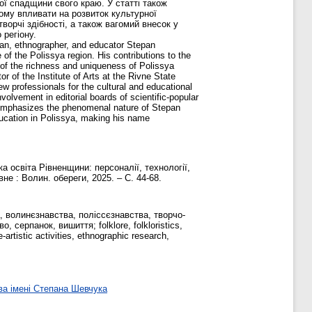
ої спадщини свого краю. У статті також
ому впливати на розвиток культурної
орчі здібності, а також вагомий внесок у
 регіону.
orian, ethnographer, and educator Stepan
of the Polissya region. His contributions to the
g of the richness and uniqueness of Polissya
or of the Institute of Arts at the Rivne State
ew professionals for the cultural and educational
nvolvement in editorial boards of scientific-popular
le emphasizes the phenomenal nature of Stepan
education in Polissya, making his name
 освіта Рівненщини: персоналії, технології,
не : Волин. обереги, 2025. – С. 44-68.
, волинєзнавства, поліссєзнавства, творчо-
серпанок, вишиття; folklore, folkloristics,
-artistic activities, ethnographic research,
ва імені Степана Шевчука