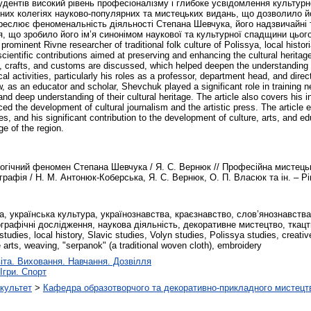
удентів високий рівень професіоналізму і глибоке усвідомлення культурн
них колегіях науково-популярних та мистецьких видань, що дозволило й
реслює феноменальність діяльності Степана Шевчука, його надзвичайні тв
я, що зробило його ім’я синонімом наукової та культурної спадщини цього
e prominent Rivne researcher of traditional folk culture of Polissya, local hist
entific contributions aimed at preserving and enhancing the cultural heritage 
lore, crafts, and customs are discussed, which helped deepen the understandin
al activities, particularly his roles as a professor, department head, and direct
w, as an educator and scholar, Shevchuk played a significant role in training n
and deep understanding of their cultural heritage. The article also covers his i
enced the development of cultural journalism and the artistic press. The artic
ies, and his significant contribution to the development of culture, arts, and 
ge of the region.
огічний феномен Степана Шевчука / Я. С. Вернюк // Професійна мистецька
рафія / Н. М. Антонюк-Коберська, Я. С. Вернюк, О. П. Власюк та ін. – Рів
 українська культура, українознавства, краєзнавство, слов’янознавства
графічні дослідження, наукова діяльність, декоративне мистецтво, ткацтво, 
studies, local history, Slavic studies, Volyn studies, Polissya studies, creative
ve arts, weaving, "serpanok" (a traditional woven cloth), embroidery
іта. Виховання. Навчання. Дозвілля
Ігри. Спорт
культет
>
Кафедра образотворчого та декоративно-прикладного мистецт