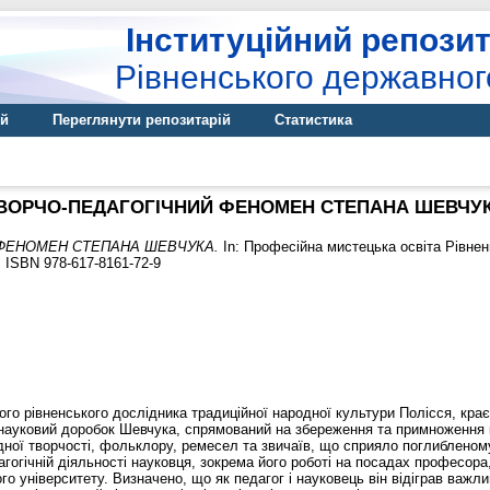
Інституційний репозит
Рівненського державног
ій
Переглянути репозитарій
Статистика
ВОРЧО-ПЕДАГОГІЧНИЙ ФЕНОМЕН СТЕПАНА ШЕВЧУ
ФЕНОМЕН СТЕПАНА ШЕВЧУКА.
In: Професійна мистецька освіта Рівненщ
. ISBN 978-617-8161-72-9
ого рівненського дослідника традиційної народної культури Полісся, кра
 науковий доробок Шевчука, спрямований на збереження та примноження 
ної творчості, фольклору, ремесел та звичаїв, що сприяло поглибленому 
агогічній діяльності науковця, зокрема його роботі на посадах професор
о університету. Визначено, що як педагог і науковець він відіграв важли