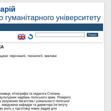
арій
о гуманітарного університету
КА
ини: персоналії, технології, виклики
єзнавця, етнографа та педагога Степана
культурних надбань поліського краю. Розкрито
розумінню багатства і унікальності поліської
а, завідувача кафедри та директора Інституту
ву роль у підготовці нових кадрів для