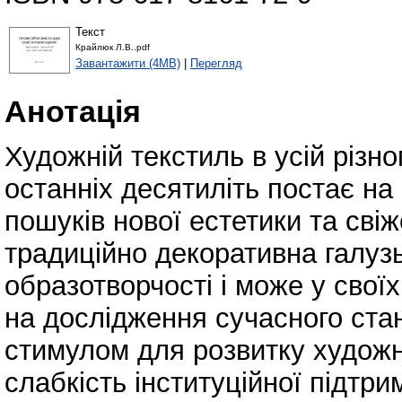
Текст
Крайлюк Л.В..pdf
Завантажити (4MB)
|
Перегляд
Анотація
Художній текстиль в усій різно
останніх десятиліть постає на
пошуків нової естетики та свіж
традиційно декоративна галуз
образотворчості і може у сво
на дослідження сучасного ста
стимулом для розвитку худож
слабкість інституційної підтри