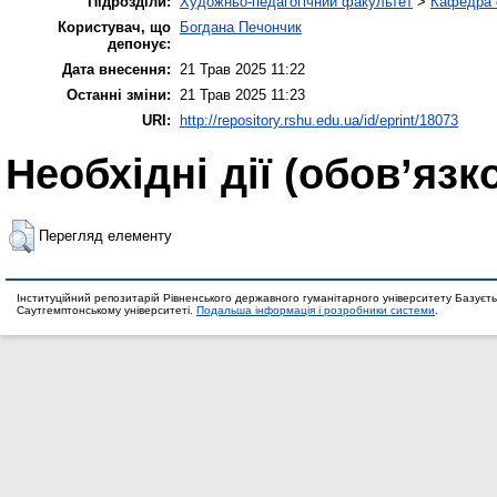
Підрозділи:
Художньо-педагогічний факультет
>
Кафедра о
Користувач, що
Богдана Печончик
депонує:
Дата внесення:
21 Трав 2025 11:22
Останні зміни:
21 Трав 2025 11:23
URI:
http://repository.rshu.edu.ua/id/eprint/18073
Необхідні дії (обов’язк
Перегляд елементу
Інституційний репозитарій Рівненського державного гуманітарного університету Базуєть
Саутгемптонському університеті.
Подальша інформація і розробники системи
.