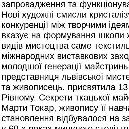
запровадження та функціонува
Нові художні смисли кристалі
конкуренції між творчими ідея
вказує на формування школи 
видів мистецтва саме тексти
міжнародних виставкових заход
молодшої генерації майстринь
представниця львівської мист
та живописець, присвятила 13 р
Рівному. Секрети ткацької май
Марти Токар, живопису її навч
становлення відбувалося на за
у 60-х роках минулого століття