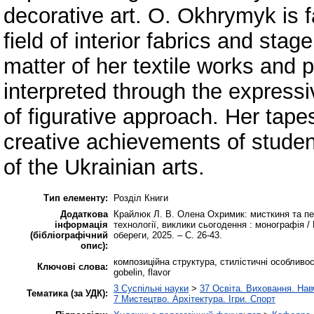
decorative art. O. Okhrymyk is 
field of interior fabrics and stage
matter of her textile works and 
interpreted through the express
of figurative approach. Her tape
creative achievements of student
of the Ukrainian arts.
Тип елементу:
Розділ Книги
Додаткова
Крайлюк Л. В. Олена Охримик: мисткиня та пед
інформація
технології, виклики сьогодення : монографія /
(бібліографічний
обереги, 2025. – С. 26-43.
опис):
композиційна структура, стилістичні особливості,
Ключові слова:
gobelin, flavor
3 Суспільні науки
>
37 Освіта. Виховання. Нав
Тематика (за УДК):
7 Мистецтво. Архітектура. Ігри. Спорт