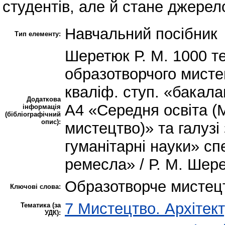
студентів, але й стане джерел
Навчальний посібник
Тип елементу:
Шеретюк Р. М. 1000 те
образотворчого мистец
кваліф. ступ. «бакала
Додаткова
А4 «Середня освіта (
інформація
(бібліографічний
опис):
мистецтво)» та галузі
гуманітарні науки» с
ремесла» / Р. М. Шерет
Образотворче мистецтв
Ключові слова:
7 Мистецтво. Архітект
Тематика (за
УДК):