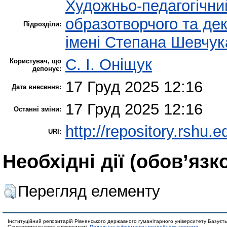
Художньо-педагогічни
образотворчого та де
Підрозділи:
імені Степана Шевчук
С. І. Оніщук
Користувач, що
депонує:
17 Груд 2025 12:16
Дата внесення:
17 Груд 2025 12:16
Останні зміни:
http://repository.rshu.e
URI:
Необхідні дії (обов’язк
Перегляд елементу
Інституційний репозитарій Рівненського державного гуманітарного університету Базуєть
Саутгемптонському університеті.
Подальша інформація і розробники системи
.