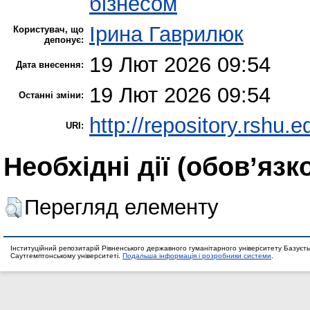
бізнесом
Ірина Гаврилюк
Користувач, що
депонує:
19 Лют 2026 09:54
Дата внесення:
19 Лют 2026 09:54
Останні зміни:
http://repository.rshu.e
URI:
Необхідні дії (обов’язк
Перегляд елементу
Інституційний репозитарій Рівненського державного гуманітарного університету Базуєть
Саутгемптонському університеті.
Подальша інформація і розробники системи
.