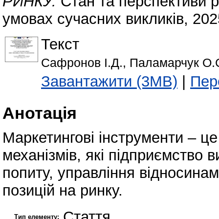
РИНКУ.
Стан та перспективи р
умовах сучасних викликів, 2025
Текст
Сафронов І.Д., Паламарчук О.С
Завантажити (3MB)
|
Пер
Анотація
Маркетингові інструменти – це 
механізмів, які підприємство
попиту, управління відносинам
позицій на ринку.
Стаття
Тип елементу: