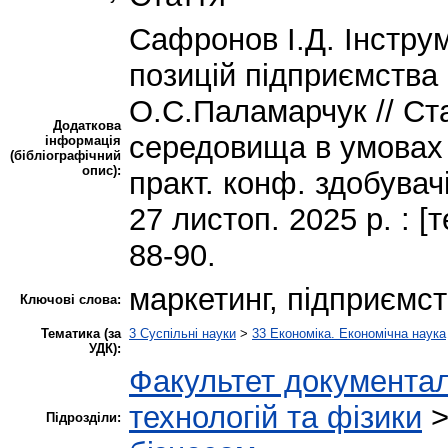
Сафронов І.Д. Інстру
позицій підприємства 
О.С.Паламарчук // Ста
Додаткова
середовища в умовах с
інформація
(бібліографічний
опис):
практ. конф. здобувач
27 листоп. 2025 р. : [т
88-90.
маркетинг, підприємст
Ключові слова:
Тематика (за
3 Суспільні науки
>
33 Економіка. Економічна наука
УДК):
Факультет документал
технологій та фізики
Підрозділи: