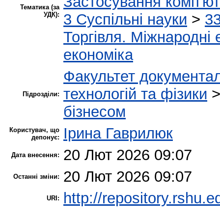
Застосування комп'ю
Тематика (за
УДК):
3 Суспільні науки
>
33
Торгівля. Міжнародні 
економіка
Факультет документал
технологій та фізики
Підрозділи:
бізнесом
Ірина Гаврилюк
Користувач, що
депонує:
20 Лют 2026 09:07
Дата внесення:
20 Лют 2026 09:07
Останні зміни:
http://repository.rshu.e
URI: