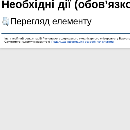
Необхідні дії (обов’язк
Перегляд елементу
Інституційний репозитарій Рівненського державного гуманітарного університету Базуєть
Саутгемптонському університеті.
Подальша інформація і розробники системи
.