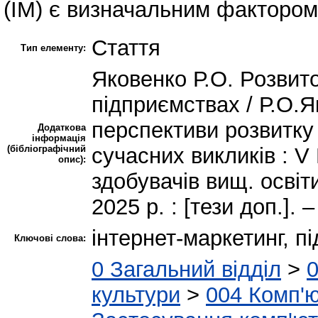
(ІМ) є визначальним фактором
Стаття
Тип елементу:
Яковенко Р.О. Розвито
підприємствах / Р.О.Я
перспективи розвитку
Додаткова
інформація
(бібліографічний
сучасних викликів : V 
опис):
здобувачів вищ. освіт
2025 р. : [тези доп.]. 
інтернет-маркетинг, п
Ключові слова:
0 Загальний відділ
>
0
культури
>
004 Комп'ю