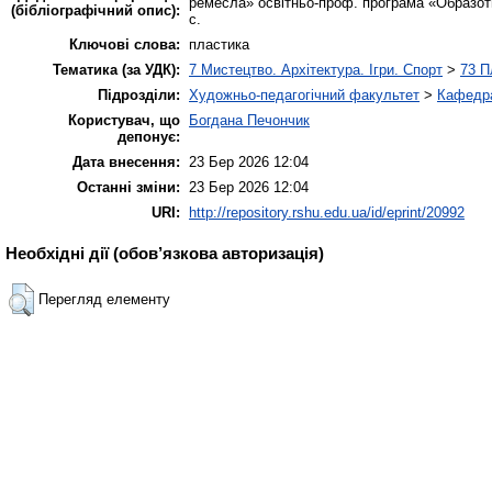
ремесла» освітньо-проф. програма «Образотво
(бібліографічний опис):
с.
Ключові слова:
пластика
Тематика (за УДК):
7 Мистецтво. Архітектура. Ігри. Спорт
>
73 П
Підрозділи:
Художньо-педагогічний факультет
>
Кафедра
Користувач, що
Богдана Печончик
депонує:
Дата внесення:
23 Бер 2026 12:04
Останні зміни:
23 Бер 2026 12:04
URI:
http://repository.rshu.edu.ua/id/eprint/20992
Необхідні дії (обов’язкова авторизація)
Перегляд елементу