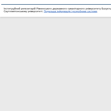
Інституційний репозитарій Рівненського державного гуманітарного університету Базуєть
Саутгемптонському університеті.
Подальша інформація і розробники системи
.