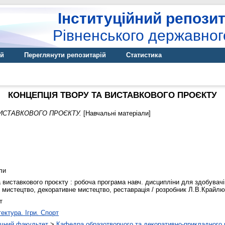
Інституційний репозит
Рівненського державног
ій
Переглянути репозитарій
Статистика
КОНЦЕПЦІЯ ТВОРУ ТА ВИСТАВКОВОГО ПРОЄКТУ
ВИСТАВКОВОГО ПРОЄКТУ.
[Навчальні матеріали]
ли
а виставкового проєкту : робоча програма навч. дисципліни для здобувачі
мистецтво, декоративне мистецтво, реставрація / розробник Л.В.Крайлюк. 
т
ектура. Ігри. Спорт
ічний факультет
>
Кафедра образотворчого та декоративно-прикладного 