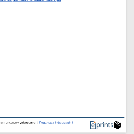
мптонському університеті.
Подальша інформація і