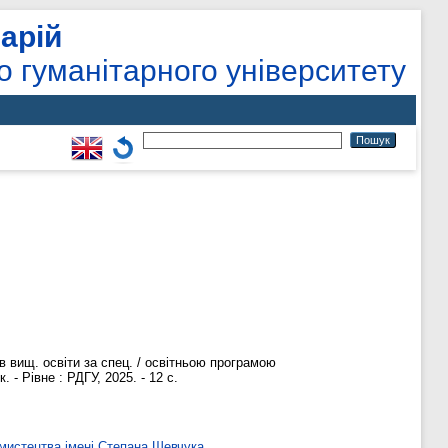
арій
о гуманітарного університету
в вищ. освіти за спец. / освітньою програмою
- Рівне : РДГУ, 2025. - 12 с.
мистецтва імені Степана Шевчука