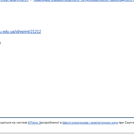
hu.edu.ua/id/eprint/21212
)
азується на системі
EPrints 3
розробленої в
Школі електроніки і комп'ютерних наук
при Саутге