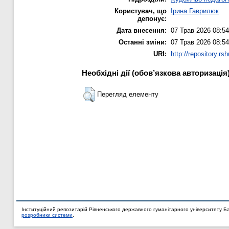
Користувач, що
Ірина Гаврилюк
депонує:
Дата внесення:
07 Трав 2026 08:54
Останні зміни:
07 Трав 2026 08:54
URI:
http://repository.rs
Необхідні дії (обов’язкова авторизація
Перегляд елементу
Інституційний репозитарій Рівненського державного гуманітарного університету Б
розробники системи
.