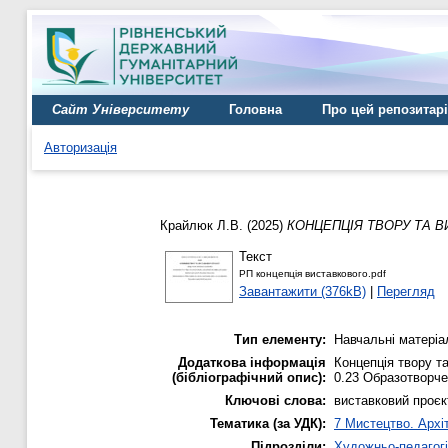
Сайт Університету
Головна
Про цей репозитар
Авторизація
Крайлюк Л.В.
(2025)
КОНЦЕПЦІЯ ТВОРУ ТА 
Текст
РП концепція виставкового.pdf
Завантажити (376kB)
|
Перегляд
Тип елементу:
Навчальні матеріа
Додаткова інформація
Концепція твору т
(бібліографічний опис):
0.23 Образотворче 
Ключові слова:
виставковий проєк
Тематика (за УДК):
7 Мистецтво. Архіт
Підрозділи:
Художньо-педагог