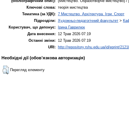
(бібліографічний опис):
(Мистецтво. Образотворче мистецтво) / р
Ключові слова:
теорія мистецтва
Тематика (за УДК):
7 Мистецтво. Архітектура. Ігри. Спорт
Підрозділи:
Художньо-педагогічний факультет
>
Каф
Користувач, що депонує:
Ірина Гаврилюк
Дата внесення:
12 Трав 2026 07:19
Останні зміни:
12 Трав 2026 07:19
URI:
http://repository.rshu.edu.ua/id/eprint/2121
Необхідні дії (обов’язкова авторизація)
Перегляд елементу