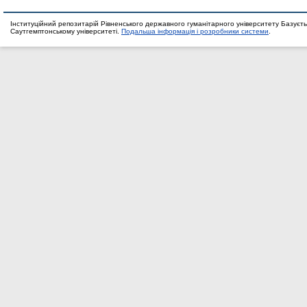
Інституційний репозитарій Рівненського державного гуманітарного університету Базуєть
Саутгемптонському університеті.
Подальша інформація і розробники системи
.