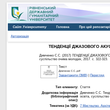
Сайт Університету
Головна
Про цей репозитар
Авторизація
ТЕНДЕНЦІЇ ДЖАЗОВОГО АКУС
Димченко С.С.
(2017)
ТЕНДЕНЦІЇ ДЖАЗОВОГО
суспільство очима молодих, 2017. с. 322-323.
Текст
Димченко С.С..pdf
Завантажити (3MB)
|
Перегляд
Тип елементу:
Стаття
Додаткова інформація
Димченко С.С. Тенде
(бібліографічний
освіта, суспільство
опис):
Тематика (за УДК):
7 Мистецтво. Архіте