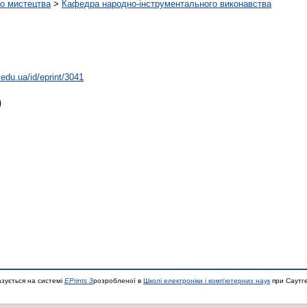
о мистецтва
>
Кафедра народно-інструментального виконавства
.edu.ua/id/eprint/3041
)
азується на системі
EPrints 3
розробленої в
Школі електроніки і комп'ютерних наук
при Саутге