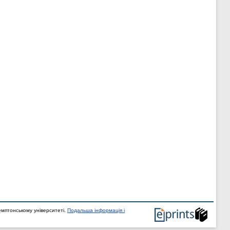
мптонському університеті.
Подальша інформація і