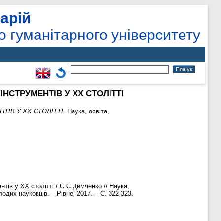
арій
о гуманітарного університету
НСТРУМЕНТІВ У ХХ СТОЛІТТІ
ІВ У ХХ СТОЛІТТІ.
Наука, освіта,
тів у ХХ столітті / С.С.Димченко // Наука,
одих науковців. – Рівне, 2017. – С. 322-323.