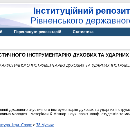
Інституційний репозит
Рівненського державног
ій
Переглянути репозитарій
Статистика
ТИЧНОГО ІНСТРУМЕНТАРІЮ ДУХОВИХ ТА УДАРНИХ І
 АКУСТИЧНОГО ІНСТРУМЕНТАРІЮ ДУХОВИХ ТА УДАРНИХ ІНСТРУМЕНТ
нції джазового акустичного інструментарію духових та ударних інструмен
 очима молодих : матеріали X Міжнар. наук.-практ. конф. студентів та мол
ктура. Ігри. Спорт
>
78 Музика