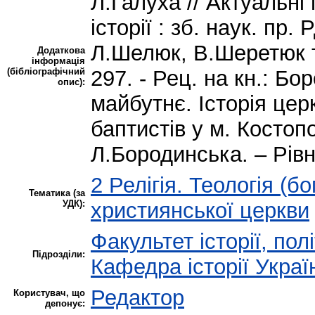
Л.Галуха // Актуальні
історії : зб. наук. пр
Л.Шелюк, В.Шеретюк та 
Додаткова
інформація
(бібліографічний
297. - Рец. на кн.: Б
опис):
майбутнє. Історія цер
баптистів у м. Костопо
Л.Бородинська. – Рівне
2 Релігія. Теологія (бо
Тематика (за
УДК):
християнської церкви
Факультет історії, пол
Підрозділи:
Кафедра історії Украї
Редактор
Користувач, що
депонує: