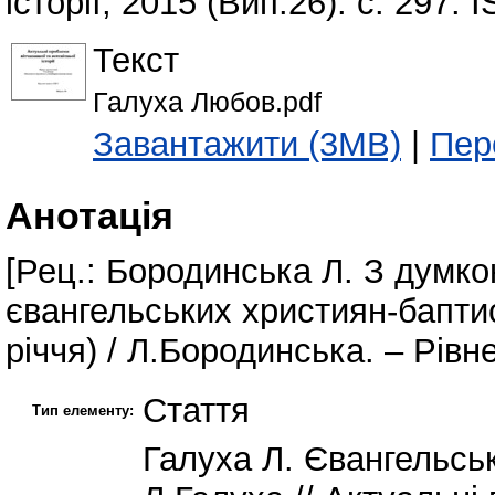
історії, 2015 (Вип.26). с. 297.
Текст
Галуха Любов.pdf
Завантажити (3MB)
|
Пер
Анотація
[Рец.: Бородинська Л. З думко
євангельських християн-баптист
річчя) / Л.Бородинська. – Рівне:
Стаття
Тип елементу:
Галуха Л. Євангельськ